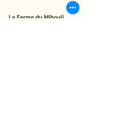
La Ferme du Mihouli
9, rang de la Barbotte
Lacolle QC J0J 1J0
514 944-5373
info@fermedumihouli.com
Inscrivez-vous à notre infolettre
pour ne rien manquer !
M'abonner