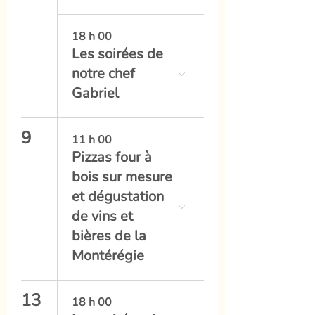
18 h 00
Les soirées de
notre chef
Gabriel
9
11 h 00
Pizzas four à
bois sur mesure
et dégustation
de vins et
bières de la
Montérégie
13
18 h 00