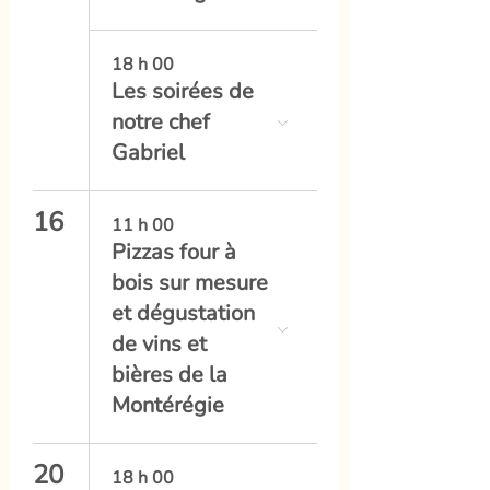
18 h 00
Les soirées de
notre chef
Gabriel
16
11 h 00
Pizzas four à
bois sur mesure
et dégustation
de vins et
bières de la
Montérégie
20
18 h 00