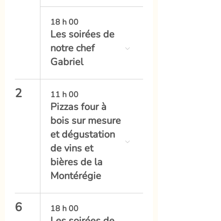
18 h 00
Les soirées de
notre chef
Gabriel
2
11 h 00
Pizzas four à
bois sur mesure
et dégustation
de vins et
bières de la
Montérégie
6
18 h 00
Les soirées de