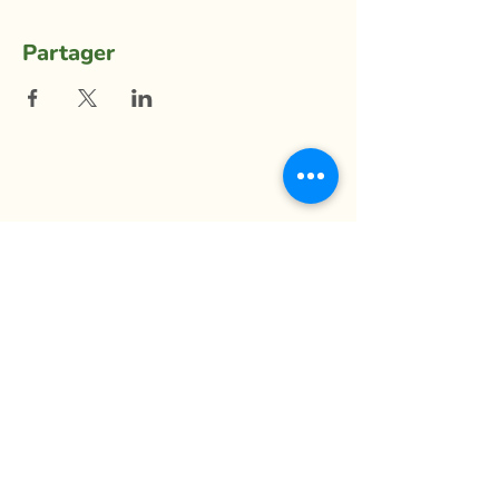
Partager
La Ferme du Mihouli
9, rang de la Barbotte
Lacolle QC J0J 1J0
514 944-5373
info@fermedumihouli.com
Inscrivez-vous à notre infolettre
pour ne rien manquer !